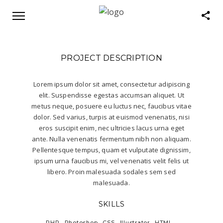
PROJECT DESCRIPTION
Lorem ipsum dolor sit amet, consectetur adipiscing
elit. Suspendisse egestas accumsan aliquet. Ut
metus neque, posuere eu luctus nec, faucibus vitae
dolor. Sed varius, turpis at euismod venenatis, nisi
eros suscipit enim, nec ultricies lacus urna eget
ante. Nulla venenatis fermentum nibh non aliquam.
Pellentesque tempus, quam et vulputate dignissim,
ipsum urna faucibus mi, vel venenatis velit felis ut
libero. Proin malesuada sodales sem sed
malesuada.
SKILLS
PHP
Photoshop
CSS
Illustrator
HTML