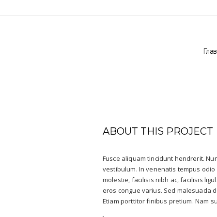
Гла
ABOUT THIS PROJECT
Fusce aliquam tincidunt hendrerit. Nunc
vestibulum. In venenatis tempus odio u
molestie, facilisis nibh ac, facilisis l
eros congue varius. Sed malesuada do
Etiam porttitor finibus pretium. Nam sus