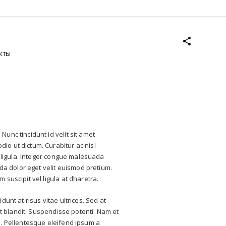
кты
Nunc tincidunt id velit sit amet
io ut dictum. Curabitur ac nisl
sis ligula. Integer congue malesuada
a dolor eget velit euismod pretium.
m suscipit vel ligula at dharetra.
idunt at risus vitae ultrices. Sed at
t blandit. Suspendisse potenti. Nam et
am. Pellentesque eleifend ipsum a