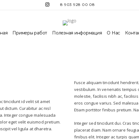
8 903 928 00 08
вная
Примеры работ
Полезная информация
О Нас
Конта
Fusce aliquam tincidunt hendrerit. 
vestibulum. In venenatis tempus od
molestie, facilisis nibh ac, facili
 tincidunt id velit sit amet
eros congue varius. Sed malesuad
t dictum. Curabitur ac nisl
Etiam porttitor finibus pretium. Na
igula. Integer congue malesuada
lor eget velit euismod pretium.
Integer sed tincidunt dui. Cras tinc
cipit vel ligula at dharetra.
placerat diam. Nam ornare feugia
finibus elit. Integer ac turpis qu