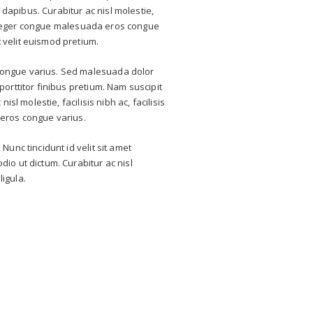
apibus. Curabitur ac nisl molestie,
a. Integer congue malesuada eros congue
 velit euismod pretium.
ongue varius. Sed malesuada dolor
porttitor finibus pretium. Nam suscipit
nisl molestie, facilisis nibh ac, facilisis
 eros congue varius.
Nunc tincidunt id velit sit amet
io ut dictum. Curabitur ac nisl
ligula.