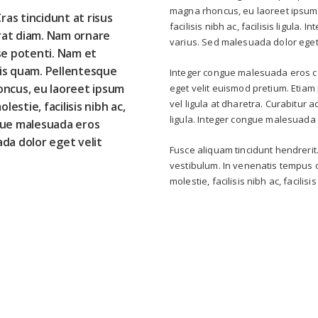
magna rhoncus, eu laoreet ipsum d
ras tincidunt at risus
facilisis nibh ac, facilisis ligul
erat diam. Nam ornare
varius. Sed malesuada dolor eget
se potenti. Nam et
rpis quam. Pellentesque
Integer congue malesuada eros c
oncus, eu laoreet ipsum
eget velit euismod pretium. Etiam 
vel ligula at dharetra. Curabitur ac 
lestie, facilisis nibh ac,
ligula. Integer congue malesuada
ongue malesuada eros
da dolor eget velit
Fusce aliquam tincidunt hendrerit. 
vestibulum. In venenatis tempus od
molestie, facilisis nibh ac, facilisis 