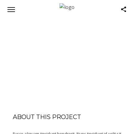
ABOUT THIS PROJECT
Fusce aliquam tincidunt hendrerit. Nunc tincidunt id velit sit